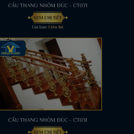
CẦU THANG NHÔM ĐÚC - CT071
XEM CHI TIẾT
Giá bán:
Liên hệ
CẦU THANG NHÔM ĐÚC - CT031
XEM CHI TIẾT