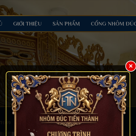
Ủ
GIỚI THIỆU
SẢN PHẨM
CỔNG NHÔM ĐÚ
×
CT049