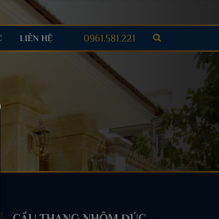
0961.581.221
C
LIÊN HỆ
CẦU THANG NHÔM ĐÚC -