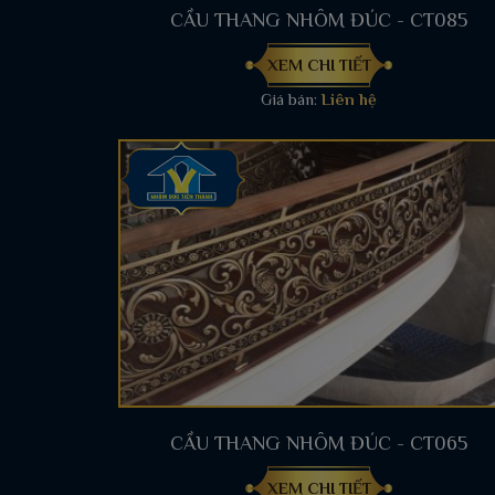
CẦU THANG NHÔM ĐÚC - CT085
XEM CHI TIẾT
Giá bán:
Liên hệ
CẦU THANG NHÔM ĐÚC - CT065
XEM CHI TIẾT