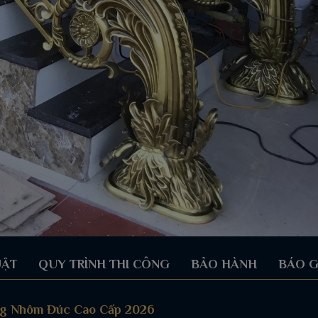
UẬT
QUY TRÌNH THI CÔNG
BẢO HÀNH
BÁO G
ng Nhôm Đúc Cao Cấp 2026