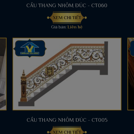
CẦU THANG NHÔM ĐÚC - CT060
XEM CHI TIẾT
Giá bán:
Liên hệ
CẦU THANG NHÔM ĐÚC - CT005
XEM CHI TIẾT