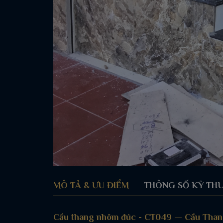
MÔ TẢ & ƯU ĐIỂM
THÔNG SỐ KỸ TH
Cầu thang nhôm đúc - CT049 — Cầu Tha