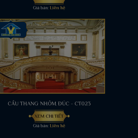
Giá bán:
Liên hệ
CẦU THANG NHÔM ĐÚC - CT023
XEM CHI TIẾT
Giá bán:
Liên hệ