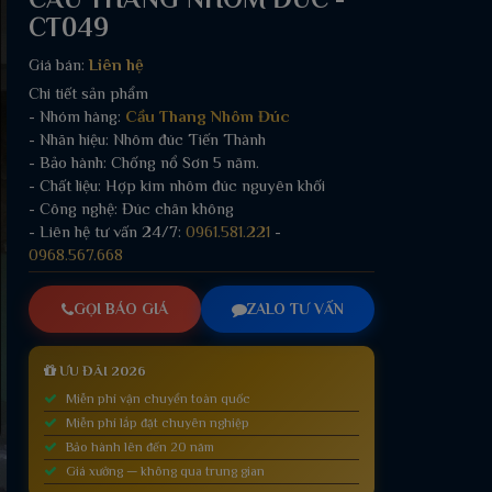
CT049
Giá bán:
Liên hệ
Chi tiết sản phẩm
- Nhóm hàng:
Cầu Thang Nhôm Đúc
- Nhãn hiệu: Nhôm đúc Tiến Thành
- Bảo hành: Chống nổ Sơn 5 năm.
- Chất liệu: Hợp kim nhôm đúc nguyên khối
- Công nghệ: Đúc chân không
- Liên hệ tư vấn 24/7:
0961.581.221
-
0968.567.668
GỌI BÁO GIÁ
ZALO TƯ VẤN
ƯU ĐÃI 2026
Miễn phí vận chuyển toàn quốc
Miễn phí lắp đặt chuyên nghiệp
Bảo hành lên đến 20 năm
Giá xưởng — không qua trung gian