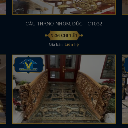
CẦU THANG NHÔM ĐÚC - CT032
XEM CHI TIẾT
Giá bán:
Liên hệ