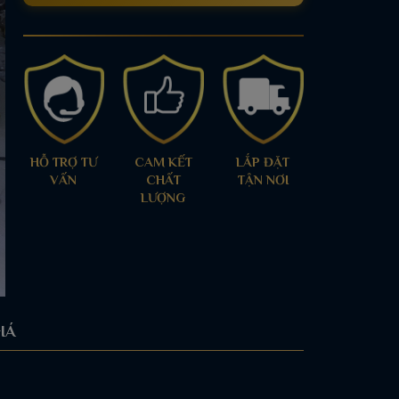
HỖ TRỢ TƯ
CAM KẾT
LẮP ĐẶT
VẤN
CHẤT
TẬN NƠI
LƯỢNG
IÁ