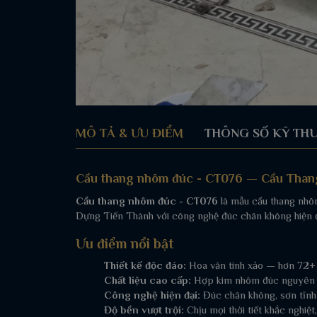
MÔ TẢ & ƯU ĐIỂM
THÔNG SỐ KỸ TH
Cầu thang nhôm đúc - CT076 — Cầu Tha
Cầu thang nhôm đúc - CT076
là mẫu cầu thang nhô
Dựng Tiến Thành với công nghệ đúc chân không hiện đ
Ưu điểm nổi bật
Thiết kế độc đáo:
Hoa văn tinh xảo — hơn 72+
Chất liệu cao cấp:
Hợp kim nhôm đúc nguyên kh
Công nghệ hiện đại:
Đúc chân không, sơn tĩnh
Độ bền vượt trội:
Chịu mọi thời tiết khắc nghiệ