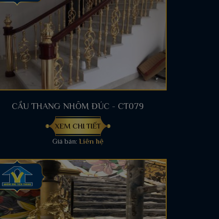
CẦU THANG NHÔM ĐÚC - CT079
XEM CHI TIẾT
Giá bán:
Liên hệ