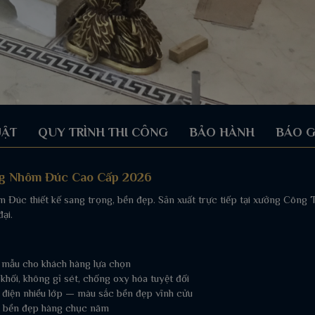
UẬT
QUY TRÌNH THI CÔNG
BẢO HÀNH
BÁO G
ng Nhôm Đúc Cao Cấp 2026
m Đúc thiết kế sang trọng, bền đẹp. Sản xuất trực tiếp tại xưởng Cô
ại.
 mẫu cho khách hàng lựa chọn
ối, không gỉ sét, chống oxy hóa tuyệt đối
 điện nhiều lớp — màu sắc bền đẹp vĩnh cửu
t, bền đẹp hàng chục năm