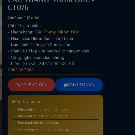
CT076
Giá bán:
Liên hệ
Chi tiết sản phẩm
- Nhóm hàng:
Cầu Thang Nhôm Đúc
- Nhãn hiệu: Nhôm đúc Tiến Thành
- Bảo hành: Chống nổ Sơn 5 năm.
- Chất liệu: Hợp kim nhôm đúc nguyên khối
- Công nghệ: Đúc chân không
- Liên hệ tư vấn 24/7:
0961.581.221
-
0968.567.668
GỌI BÁO GIÁ
ZALO TƯ VẤN
ƯU ĐÃI 2026
Miễn phí vận chuyển toàn quốc
Miễn phí lắp đặt chuyên nghiệp
Bảo hành lên đến 20 năm
Giá xưởng — không qua trung gian