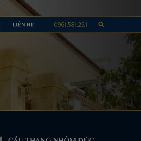
0961.581.221
C
LIÊN HỆ
CẦU THANG NHÔM ĐÚC -