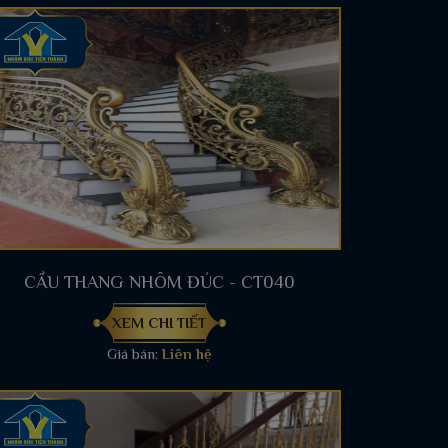
CẦU THANG NHÔM ĐÚC - CT040
XEM CHI TIẾT
Giá bán:
Liên hệ