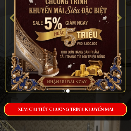
XEM CHI TIẾT CHƯƠNG TRÌNH KHUYẾN MÃI