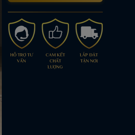
HỖ TRỢ TƯ
CAM KẾT
LẮP ĐẶT
VẤN
CHẤT
TẬN NƠI
LƯỢNG