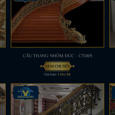
CẦU THANG NHÔM ĐÚC - CT069
XEM CHI TIẾT
Giá bán:
Liên hệ