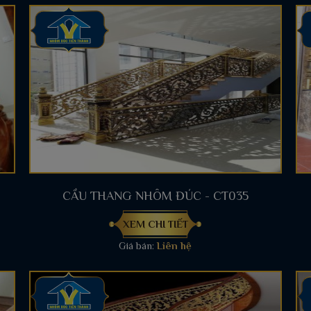
CẦU THANG NHÔM ĐÚC - CT035
XEM CHI TIẾT
Giá bán:
Liên hệ