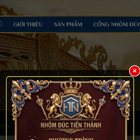
Ủ
GIỚI THIỆU
SẢN PHẨM
CỔNG NHÔM ĐÚ
×
CT076