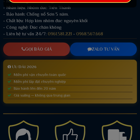
- Nhóm hàng:
Cầu Thang Nhôm Đúc
- Nhãn hiệu: Nhôm đúc Tiến Thành
- Bảo hành: Chống nổ Sơn 5 năm.
- Chất liệu: Hợp kim nhôm đúc nguyên khối
- Công nghệ: Đúc chân không
- Liên hệ tư vấn 24/7:
0961.581.221
-
0968.567.668
GỌI BÁO GIÁ
ZALO TƯ VẤN
ƯU ĐÃI 2026
Miễn phí vận chuyển toàn quốc
Miễn phí lắp đặt chuyên nghiệp
Bảo hành lên đến 20 năm
Giá xưởng — không qua trung gian