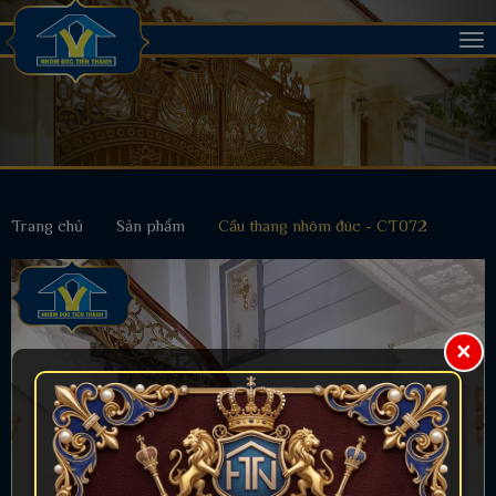
Tog
nav
Trang chủ
Sản phẩm
Cầu thang nhôm đúc - CT072
×