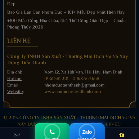
Đẹp
Báo Giá Lan Can Nhôm Đúc – 101+ Mẫu Đẹp Nhất Hiện Nay
+100 Mẫu Cổng Nhà Chùa, Nhà Thờ Công Giáo Đẹp – Chuẩn
Phong Thủy 2026
LIÊN HỆ
Công Ty TNHH Sản Xuất - Thương Mai Dịch Vụ Và Xây
Dựng Tiến Thành
Địa chỉ:
Xóm 12, Xã Hải Vân, Hải Hậu, Nam Định
Hotline:
0961.581.221
-
0968.567.668
Email
:
nhomductienthanh@gmail.com
Website
:
www.nhomductienthanh.com
© 2015
CÔNG TY TNHH SẢN XUẤT - THƯƠNG MAI DỊCH VỤ VÀ
XÂY DỰNG TIẾN THÀNH
. ALL RIGHTS RESERVED.
Zalo