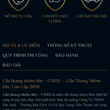
HỖ TRỢ TƯ VẤN
CAM KẾT CHẤT
LẮP ĐẶT TẬN NƠI
LƯỢNG
MÔ TẢ & ƯU ĐIỂM
THÔNG SỐ KỸ THUẬT
QUY TRÌNH THI CÔNG
BẢO HÀNH
BÁO GIÁ
Cầu thang nhôm đúc - CT072 — Cầu Thang Nhôm
Đúc Cao Cấp 2026
Cầu thang nhôm đúc - CT072
là mẫu cầu thang nhôm Đúc thiết kế
sang trọng, bền đẹp. Sản xuất trực tiếp tại xưởng Công Ty TNHH
Sản Xuất - Thương Mai Dịch Vụ Và Xây Dựng Tiến Thành với công
nghệ đúc chân không hiện đại.