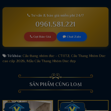
Tư vấn & báo giá miễn phí 24/7
0961.581.221
Gọi Báo Giá
Chat Zalo
Từ khóa:
Cầu thang nhôm đúc - CT072
,
Cầu Thang Nhôm Đúc
cao cấp 2026
,
Mẫu Cầu Thang Nhôm Đúc đẹp
SẢN PHẨM CÙNG LOẠI