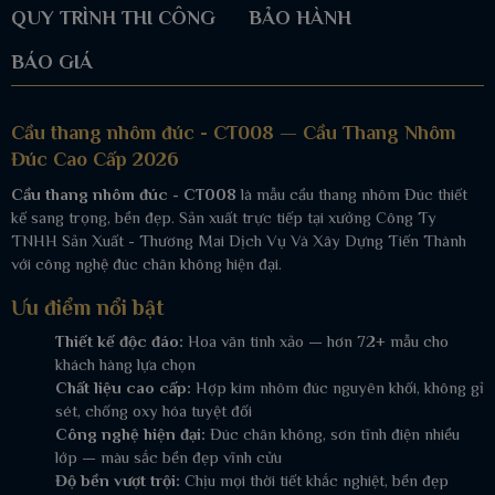
QUY TRÌNH THI CÔNG
BẢO HÀNH
BÁO GIÁ
Cầu thang nhôm đúc - CT008 — Cầu Thang Nhôm
Đúc Cao Cấp 2026
Cầu thang nhôm đúc - CT008
là mẫu cầu thang nhôm Đúc thiết
kế sang trọng, bền đẹp. Sản xuất trực tiếp tại xưởng Công Ty
TNHH Sản Xuất - Thương Mai Dịch Vụ Và Xây Dựng Tiến Thành
với công nghệ đúc chân không hiện đại.
Ưu điểm nổi bật
Thiết kế độc đáo:
Hoa văn tinh xảo — hơn 72+ mẫu cho
khách hàng lựa chọn
Chất liệu cao cấp:
Hợp kim nhôm đúc nguyên khối, không gỉ
sét, chống oxy hóa tuyệt đối
Công nghệ hiện đại:
Đúc chân không, sơn tĩnh điện nhiều
lớp — màu sắc bền đẹp vĩnh cửu
Độ bền vượt trội:
Chịu mọi thời tiết khắc nghiệt, bền đẹp