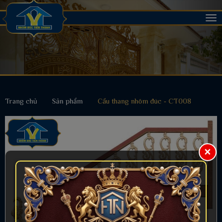
Tog
nav
Trang chủ
Sản phẩm
Cầu thang nhôm đúc - CT008
×