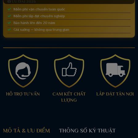
ƯU ĐÃI 2026
Miễn phí vận chuyển toàn quốc
Miễn phí lắp đặt chuyên nghiệp
Bảo hành lên đến 20 năm
Giá xưởng — không qua trung gian
HỖ TRỢ TƯ VẤN
CAM KẾT CHẤT
LẮP ĐẶT TẬN NƠI
LƯỢNG
MÔ TẢ & ƯU ĐIỂM
THÔNG SỐ KỸ THUẬT