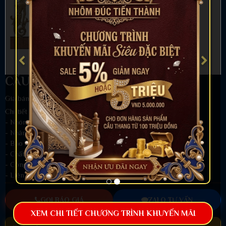
CẦU THANG NHÔM ĐÚC - CT008
Giá bán:
Liên hệ
Chi tiết sản phẩm
- Nhóm hàng:
Cầu Thang Nhôm Đúc
- Nhãn hiệu: Nhôm đúc Tiến Thành
- Bảo hành: Chống nổ Sơn 5 năm.
- Chất liệu: Hợp kim nhôm đúc nguyên khối
- Công nghệ: Đúc chân không
- Liên hệ tư vấn 24/7:
0961.581.221
-
0968.567.668
GỌI BÁO GIÁ
ZALO TƯ VẤN
XEM CHI TIẾT CHƯƠNG TRÌNH KHUYẾN MÃI