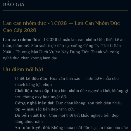
BÁO GIÁ
Lan can nhôm đúc - LC028 — Lan Can Nhôm Đúc
Cao Cấp 2026
Lan can nhôm đúc - LC028
là mẫu lan can nhôm Đúc thiết kế an
toàn, thẩm mỹ. Sản xuất trực tiếp tại xưởng Công Ty TNHH Sản
Xuất - Thương Mai Dịch Vụ Và Xây Dựng Tiến Thành với công
nghệ đúc chân không hiện đại.
Ưu điểm nổi bật
Thiết kế độc đáo:
Hoa văn tinh xảo — hơn 32+ mẫu cho
khách hàng lựa chọn
Chất liệu cao cấp:
Hợp kim nhôm đúc nguyên khối, không gỉ
sét, chống oxy hóa tuyệt đối
Công nghệ hiện đại:
Đúc chân không, sơn tĩnh điện nhiều
lớp — màu sắc bền đẹp vĩnh cửu
Độ bền vượt trội:
Chịu mọi thời tiết khắc nghiệt, bền đẹp
hàng chục năm
An toàn tuyệt đối:
Không chứa chất độc hại, an toàn cho sức