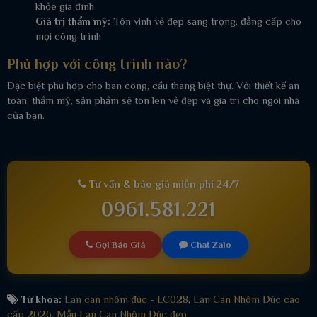
khỏe gia đình
Giá trị thẩm mỹ:
Tôn vinh vẻ đẹp sang trọng, đẳng cấp cho
mọi công trình
Phù hợp với công trình nào?
Đặc biệt phù hợp cho ban công, cầu thang biệt thự. Với thiết kế an
toàn, thẩm mỹ, sản phẩm sẽ tôn lên vẻ đẹp và giá trị cho ngôi nhà
của bạn.
Tư vấn & báo giá miễn phí 24/7
0961.581.221
Gọi Báo Giá
Chat Zalo
Từ khóa:
Lan can nhôm đúc - LC028
,
Lan Can Nhôm Đúc cao
cấp 2026
,
Mẫu Lan Can Nhôm Đúc đẹp