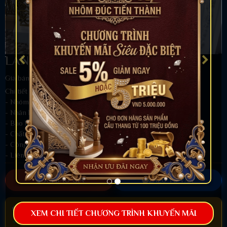
LAN CAN NHÔM ĐÚC - LC028
Giá bán:
Liên hệ
Chi tiết sản phẩm
- Nhóm hàng:
Lan Can Nhôm Đúc
- Nhãn hiệu: Nhôm đúc Tiến Thành
- Bảo hành: Chống nổ Sơn 5 năm.
- Chất liệu: Hợp kim nhôm đúc nguyên khối
- Công nghệ: Đúc chân không
- Liên hệ tư vấn 24/7:
0961.581.221
-
0968.567.668
GỌI BÁO GIÁ
ZALO TƯ VẤN
ƯU ĐÃI 2026
XEM CHI TIẾT CHƯƠNG TRÌNH KHUYẾN MÃI
Miễn phí vận chuyển toàn quốc