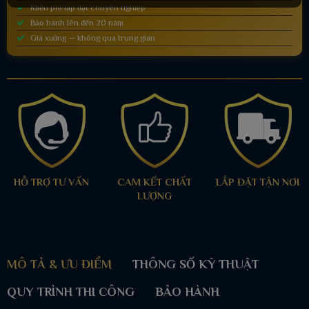
Miễn phí lắp đặt chuyên nghiệp
Bảo hành lên đến 20 năm
Giá xưởng — không qua trung gian
HỖ TRỢ TƯ VẤN
CAM KẾT CHẤT
LẮP ĐẶT TẬN NƠI
LƯỢNG
MÔ TẢ & ƯU ĐIỂM
THÔNG SỐ KỸ THUẬT
QUY TRÌNH THI CÔNG
BẢO HÀNH