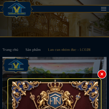
Tog
nav
Trang chủ
Sản phẩm
Lan can nhôm đúc - LC028
×