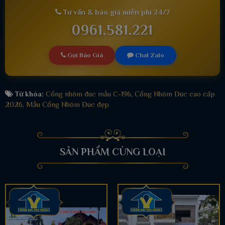
Tư vấn & báo giá miễn phí 24/7
0961.581.221
Gọi Báo Giá
Chat Zalo
Từ khóa:
Cổng nhôm đúc mẫu C-196
,
Cổng Nhôm Đúc cao cấp
2026
,
Mẫu Cổng Nhôm Đúc đẹp
SẢN PHẨM CÙNG LOẠI