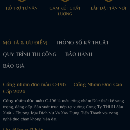
HỖ TRỢ TƯ VẤN
CAM KẾT CHẤT
LẮP ĐẶT TẬN NƠI
LƯỢNG
MÔ TẢ & ƯU ĐIỂM
THÔNG SỐ KỸ THUẬT
QUY TRÌNH THI CÔNG
BẢO HÀNH
BÁO GIÁ
Cổng nhôm đúc mẫu C-196 — Cổng Nhôm Đúc Cao
Cấp 2026
Cổng nhôm đúc mẫu C-196
là mẫu cổng nhôm Đúc thiết kế sang
trọng, đẳng cấp. Sản xuất trực tiếp tại xưởng Công Ty TNHH Sản
Xuất - Thương Mai Dịch Vụ Và Xây Dựng Tiến Thành với công
nghệ đúc chân không hiện đại.