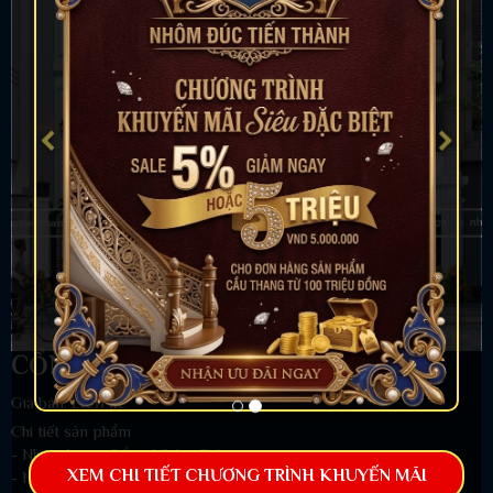
CỔNG NHÔM ĐÚC MẪU C-196
Giá bán:
Liên hệ
Chi tiết sản phẩm
- Nhóm hàng:
Cổng Nhôm Đúc
XEM CHI TIẾT CHƯƠNG TRÌNH KHUYẾN MÃI
- Nhãn hiệu: Nhôm đúc Tiến Thành