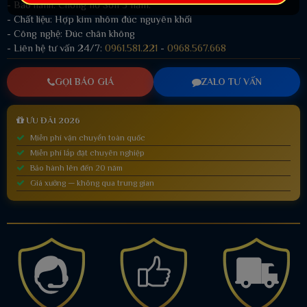
- Bảo hành: Chống nổ Sơn 5 năm.
- Chất liệu: Hợp kim nhôm đúc nguyên khối
- Công nghệ: Đúc chân không
- Liên hệ tư vấn 24/7:
0961.581.221
-
0968.567.668
GỌI BÁO GIÁ
ZALO TƯ VẤN
ƯU ĐÃI 2026
Miễn phí vận chuyển toàn quốc
Miễn phí lắp đặt chuyên nghiệp
Bảo hành lên đến 20 năm
Giá xưởng — không qua trung gian