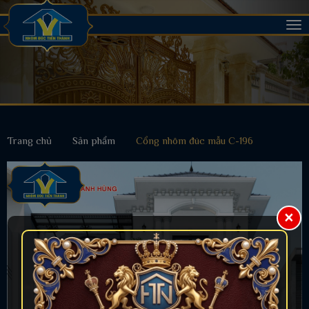
Tog
nav
Trang chủ
Sản phẩm
Cổng nhôm đúc mẫu C-196
×