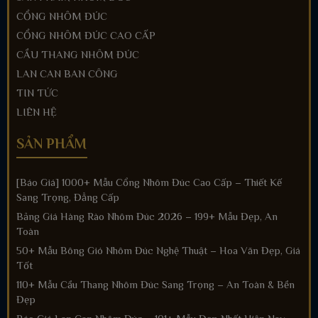
CỔNG NHÔM ĐÚC
CỔNG NHÔM ĐÚC CAO CẤP
CẦU THANG NHÔM ĐÚC
LAN CAN BAN CÔNG
TIN TỨC
LIÊN HỆ
SẢN PHẨM
[Báo Giá] 1000+ Mẫu Cổng Nhôm Đúc Cao Cấp – Thiết Kế
Sang Trọng, Đẳng Cấp
Bảng Giá Hàng Rào Nhôm Đúc 2026 – 199+ Mẫu Đẹp, An
Toàn
50+ Mẫu Bông Gió Nhôm Đúc Nghệ Thuật – Hoa Văn Đẹp, Giá
Tốt
110+ Mẫu Cầu Thang Nhôm Đúc Sang Trọng – An Toàn & Bền
Đẹp