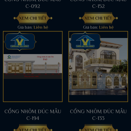
C-092
C-152
XEM CHI TIẾT
XEM CHI TIẾT
Giá bán:
Liên hệ
Giá bán:
Liên hệ
CỔNG NHÔM ĐÚC MẪU
CỔNG NHÔM ĐÚC MẪU
C-194
C-133
XEM CHI TIẾT
XEM CHI TIẾT