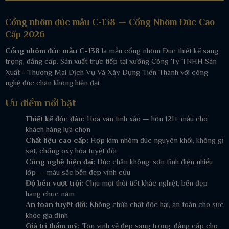
Cổng nhôm đúc mẫu C-138 — Cổng Nhôm Đúc Cao
Cấp 2026
Cổng nhôm đúc mẫu C-138
là mẫu cổng nhôm Đúc thiết kế sang
trọng, đẳng cấp. Sản xuất trực tiếp tại xưởng Công Ty TNHH Sản
Xuất - Thương Mai Dịch Vụ Và Xây Dựng Tiến Thành với công
nghệ đúc chân không hiện đại.
Ưu điểm nổi bật
Thiết kế độc đáo:
Hoa văn tinh xảo — hơn 121+ mẫu cho
khách hàng lựa chọn
Chất liệu cao cấp:
Hợp kim nhôm đúc nguyên khối, không gỉ
sét, chống oxy hóa tuyệt đối
Công nghệ hiện đại:
Đúc chân không, sơn tĩnh điện nhiều
lớp — màu sắc bền đẹp vĩnh cửu
Độ bền vượt trội:
Chịu mọi thời tiết khắc nghiệt, bền đẹp
hàng chục năm
An toàn tuyệt đối:
Không chứa chất độc hại, an toàn cho sức
khỏe gia đình
Giá trị thẩm mỹ:
Tôn vinh vẻ đẹp sang trọng, đẳng cấp cho