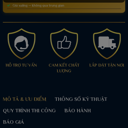
Giá xưởng — không qua trung gian
HỖ TRỢ TƯ VẤN
CAM KẾT CHẤT
LẮP ĐẶT TẬN NƠI
LƯỢNG
MÔ TẢ & ƯU ĐIỂM
THÔNG SỐ KỸ THUẬT
QUY TRÌNH THI CÔNG
BẢO HÀNH
BÁO GIÁ