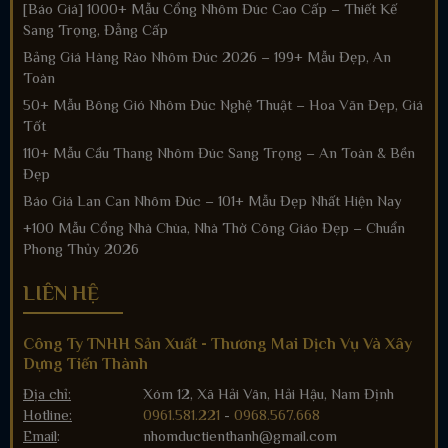
[Báo Giá] 1000+ Mẫu Cổng Nhôm Đúc Cao Cấp – Thiết Kế
Sang Trọng, Đẳng Cấp
Bảng Giá Hàng Rào Nhôm Đúc 2026 – 199+ Mẫu Đẹp, An
Toàn
50+ Mẫu Bông Gió Nhôm Đúc Nghệ Thuật – Hoa Văn Đẹp, Giá
Tốt
110+ Mẫu Cầu Thang Nhôm Đúc Sang Trọng – An Toàn & Bền
Đẹp
Báo Giá Lan Can Nhôm Đúc – 101+ Mẫu Đẹp Nhất Hiện Nay
+100 Mẫu Cổng Nhà Chùa, Nhà Thờ Công Giáo Đẹp – Chuẩn
Phong Thủy 2026
LIÊN HỆ
Công Ty TNHH Sản Xuất - Thương Mai Dịch Vụ Và Xây
Dựng Tiến Thành
Địa chỉ:
Xóm 12, Xã Hải Vân, Hải Hậu, Nam Định
Hotline:
0961.581.221
-
0968.567.668
Email
:
nhomductienthanh@gmail.com