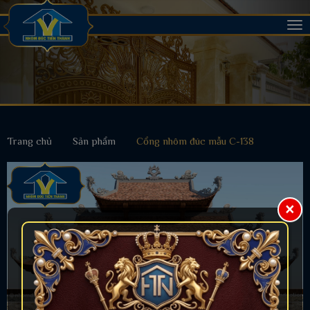
Tog
nav
Trang chủ
Sản phẩm
Cổng nhôm đúc mẫu C-138
×