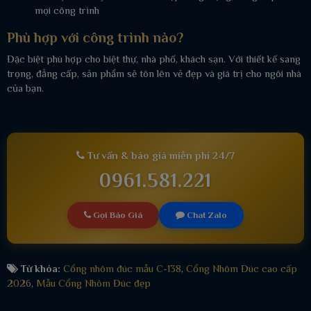
mọi công trình
Phù hợp với công trình nào?
Đặc biệt phù hợp cho biệt thự, nhà phố, khách sạn. Với thiết kế sang
trọng, đẳng cấp, sản phẩm sẽ tôn lên vẻ đẹp và giá trị cho ngôi nhà
của bạn.
Tư vấn & báo giá miễn phí 24/7
0961.581.221
Gọi Báo Giá
Chat Zalo
Từ khóa:
Cổng nhôm đúc mẫu C-138
,
Cổng Nhôm Đúc cao cấp
2026
,
Mẫu Cổng Nhôm Đúc đẹp