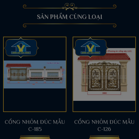
SẢN PHẨM CÙNG LOẠI
CỔNG NHÔM ĐÚC MẪU
CỔNG NHÔM ĐÚC MẪU
C-185
C-126