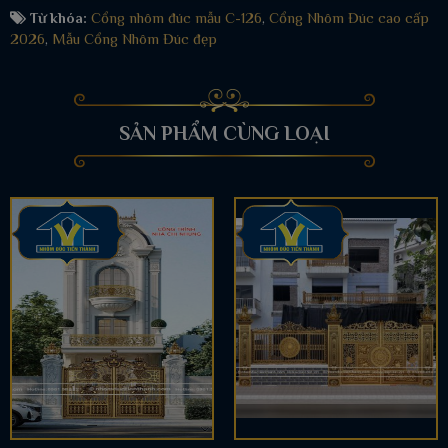
Từ khóa:
Cổng nhôm đúc mẫu C-126
,
Cổng Nhôm Đúc cao cấp
2026
,
Mẫu Cổng Nhôm Đúc đẹp
SẢN PHẨM CÙNG LOẠI