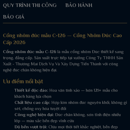
QUY TRÌNH THI CÔNG
BẢO HÀNH
BÁO GIÁ
Cổng nhôm đúc mẫu C-126 — Cổng Nhôm Đúc Cao
Cấp 2026
Cổng nhôm đúc mẫu C-126
là mẫu cổng nhôm Đúc thiết kế sang
trọng, đẳng cấp. Sản xuất trực tiếp tại xưởng Công Ty TNHH Sản
Xuất - Thương Mai Dịch Vụ Và Xây Dựng Tiến Thành với công
nghệ đúc chân không hiện đại.
Ưu điểm nổi bật
Thiết kế độc đáo:
Hoa văn tinh xảo — hơn 121+ mẫu cho
khách hàng lựa chọn
Chất liệu cao cấp:
Hợp kim nhôm đúc nguyên khối, không gỉ
sét, chống oxy hóa tuyệt đối
Công nghệ hiện đại:
Đúc chân không, sơn tĩnh điện nhiều
lớp — màu sắc bền đẹp vĩnh cửu
Độ bền vượt trội:
Chịu mọi thời tiết khắc nghiệt, bền đẹp