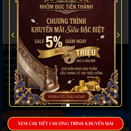
CỔNG NHÔM ĐÚC MẪU C-126
Giá bán:
Liên hệ
Chi tiết sản phẩm
- Nhóm hàng:
Cổng Nhôm Đúc
- Nhãn hiệu: Nhôm đúc Tiến Thành
- Bảo hành: Chống nổ Sơn 5 năm.
- Chất liệu: Hợp kim nhôm đúc nguyên khối
- Công nghệ: Đúc chân không
- Liên hệ tư vấn 24/7:
0961.581.221
-
0968.567.668
GỌI BÁO GIÁ
ZALO TƯ VẤN
XEM CHI TIẾT CHƯƠNG TRÌNH KHUYẾN MÃI